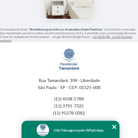
O conteúdo do texto "
Residência para Idosos Acamados Itaim Paulista
" é de direito reservado.
Sua reprodução, parcial ou total, mesmo citando nossos links, é proibida sem a autorização do autor.
Crime de violação de direito autoral – artigo 184 do Código Penal –
Lei 9610/98 - Lei de direitos
autorais
.
Rua Tamandaré, 304 - Liberdade
São Paulo - SP - CEP: 01525-000
(11) 4508-5788
(11) 3791-7325
(11) 95378-0382
Home
Olá! Fale agora pelo WhatsApp.
Empresa