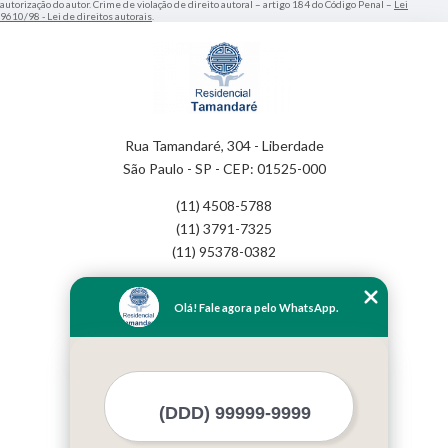
autorização do autor. Crime de violação de direito autoral – artigo 184 do Código Penal –
Lei
9610/98 - Lei de direitos autorais
.
Rua Tamandaré, 304 - Liberdade
São Paulo - SP - CEP: 01525-000
(11) 4508-5788
(11) 3791-7325
(11) 95378-0382
Home
Olá! Fale agora pelo WhatsApp.
Empresa
Missão
Serviços
Contato
Mapa do site
Mais Serviços