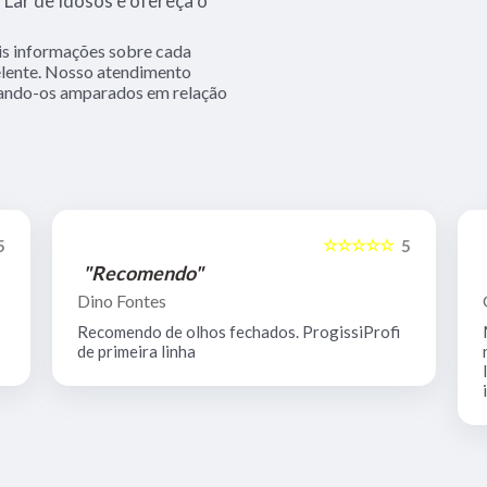
Lar de Idosos e ofereça o
is informações sobre cada
elente. Nosso atendimento
ixando-os amparados em relação
☆☆☆☆☆
5
5
"Recomendo"
Dino Fontes
Recomendo de olhos fechados. ProgissiProfi
de primeira linha