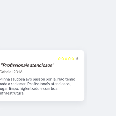
☆☆☆☆☆
5
"Profissionais atenciosos"
"Equipe 
Gabriel 2016
Mario Keoc
Minha saudosa avó passou por lá. Não tenho
Equipe comp
nada a reclamar. Profissionais atenciosos,
muito limpo
lugar limpo, higienizado e com boa
infraestrutura.