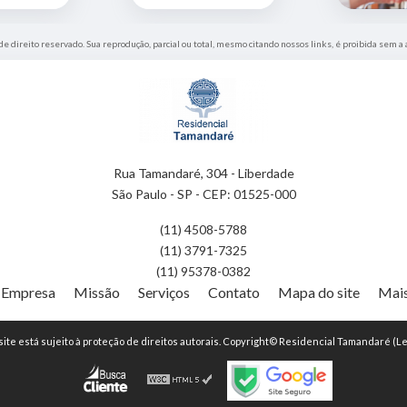
 de direito reservado. Sua reprodução, parcial ou total, mesmo citando nossos links, é proibida sem a 
Rua Tamandaré, 304 - Liberdade
São Paulo - SP - CEP: 01525-000
(11) 4508-5788
(11) 3791-7325
(11) 95378-0382
Empresa
Missão
Serviços
Contato
Mapa do site
Mais
 site está sujeito à proteção de direitos autorais. Copyright© Residencial Tamandaré (Le