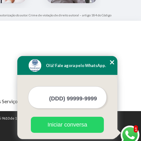
autorização do autor. Crime de violação de direito autoral – artigo 184 do Código
Olá! Fale agora pelo WhatsApp.
 Serviços
i 9610 de 19/02/1998)
Iniciar conversa
1