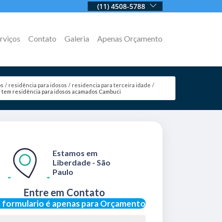
(11) 4508-5788
rviços
Contato
Galeria
Apenas Orçamento
os
residência para idosos
residencia para terceira idade
 tem residência para idosos acamados Cambuci
Estamos em
Liberdade - São
Paulo
Entre em Contato
 formulario é apenas para Orçamento