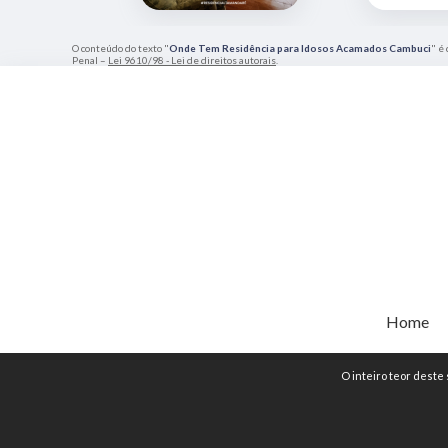
O conteúdo do texto "
Onde Tem Residência para Idosos Acamados Cambuci
" é
Penal –
Lei 9610/98 - Lei de direitos autorais
.
Home
O inteiro teor deste