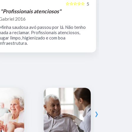
☆☆☆☆☆
5
"Profissionais atenciosos"
"Equipe 
Gabriel 2016
Mario Keoc
Minha saudosa avó passou por lá. Não tenho
Equipe comp
nada a reclamar. Profissionais atenciosos,
muito limpo
lugar limpo, higienizado e com boa
infraestrutura.
›