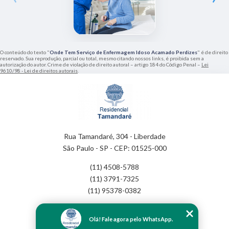
O conteúdo do texto "
Onde Tem Serviço de Enfermagem Idoso Acamado Perdizes
" é de direito
reservado. Sua reprodução, parcial ou total, mesmo citando nossos links, é proibida sem a
autorização do autor. Crime de violação de direito autoral – artigo 184 do Código Penal –
Lei
9610/98 - Lei de direitos autorais
.
Rua Tamandaré, 304 - Liberdade
São Paulo - SP - CEP: 01525-000
(11) 4508-5788
(11) 3791-7325
(11) 95378-0382
Home
Olá! Fale agora pelo WhatsApp.
Empresa