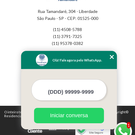
Rua Tamandaré, 304 - Liberdade
São Paulo - SP - CEP: 01525-000
(11) 4508-5788
(11) 3791-7325
(11) 95378-0382
Home
Olá! Fale agora pelo WhatsApp.
Empresa
Missão
Serviços
Contato
Mapa do site
Mais Serviços
O inteiro teor deste site está sujeito à proteção de direitos autorais. Copyright©
Iniciar conversa
Residencial Tamandaré (Lei 9610 de 19/02/1998)
1