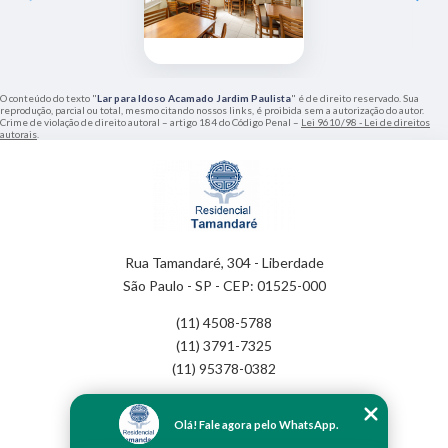
O conteúdo do texto "
Lar para Idoso Acamado Jardim Paulista
" é de direito reservado. Sua
reprodução, parcial ou total, mesmo citando nossos links, é proibida sem a autorização do autor.
Crime de violação de direito autoral – artigo 184 do Código Penal –
Lei 9610/98 - Lei de direitos
autorais
.
Rua Tamandaré, 304 - Liberdade
São Paulo - SP - CEP: 01525-000
(11) 4508-5788
(11) 3791-7325
(11) 95378-0382
Home
Olá! Fale agora pelo WhatsApp.
Empresa