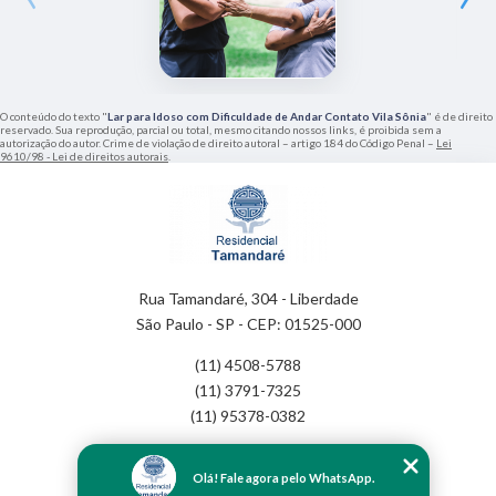
O conteúdo do texto "
Lar para Idoso com Dificuldade de Andar Contato Vila Sônia
" é de direito
reservado. Sua reprodução, parcial ou total, mesmo citando nossos links, é proibida sem a
autorização do autor. Crime de violação de direito autoral – artigo 184 do Código Penal –
Lei
9610/98 - Lei de direitos autorais
.
Rua Tamandaré, 304 - Liberdade
São Paulo - SP - CEP: 01525-000
(11) 4508-5788
(11) 3791-7325
(11) 95378-0382
Home
Olá! Fale agora pelo WhatsApp.
Empresa