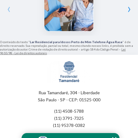
‹
›
O conteúdo do texto "
Lar Residencial para Idosos Perto de Mim Telefone Água Rasa
" é de
direito reservado. Sua reprodução, parcial ou total, mesmo citando nossos links, é proibida sem a
autorização do autor. Crime de violação de direito autoral – artigo 184 do Código Penal –
Lei
9610/98 - Lei de direitos autorais
.
Rua Tamandaré, 304 - Liberdade
São Paulo - SP - CEP: 01525-000
(11) 4508-5788
(11) 3791-7325
(11) 95378-0382
Home