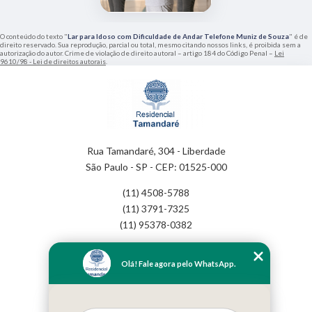
O conteúdo do texto "
Lar para Idoso com Dificuldade de Andar Telefone Muniz de Souza
" é de
direito reservado. Sua reprodução, parcial ou total, mesmo citando nossos links, é proibida sem a
autorização do autor. Crime de violação de direito autoral – artigo 184 do Código Penal –
Lei
9610/98 - Lei de direitos autorais
.
Rua Tamandaré, 304 - Liberdade
São Paulo - SP - CEP: 01525-000
(11) 4508-5788
(11) 3791-7325
(11) 95378-0382
Home
Olá! Fale agora pelo WhatsApp.
Empresa
Missão
Serviços