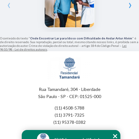
‹
›
O conteúdo do texto "
Onde Encontrar Lar para Idoso com Dificuldade de Andar Artur Alvim
" é
de direito reservado. Sua reprodução, parcial ou total, mesmo citando nossos links, é proibida sem a
autorização do autor. Crime de violação de direito autoral – artigo 184 do Código Penal –
Lei
9610/98 - Lei de direitos autorais
.
Rua Tamandaré, 304 - Liberdade
São Paulo - SP - CEP: 01525-000
(11) 4508-5788
(11) 3791-7325
(11) 95378-0382
Home