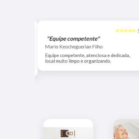
☆☆☆☆☆
☆☆☆☆☆
5
"Recomendo"
Dino Fontes
dicada, local
Recomendo de olhos fechados. ProgissiProfi
de primeira linha