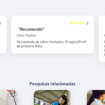
☆☆☆☆☆
5
5
"Profissionais atenciosos"
Gabriel 2016
Minha saudosa avó passou por lá. Não tenho
nada a reclamar. Profissionais atenciosos,
lugar limpo, higienizado e com boa
infraestrutura.
Pesquisas relacionadas