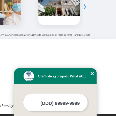
›
sem a autorização do autor. Crime de violação de direito autoral – artigo 184 do
Olá! Fale agora pelo WhatsApp.
 Serviços