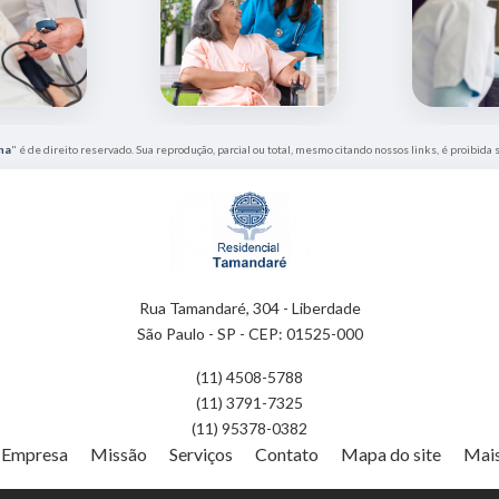
na
" é de direito reservado. Sua reprodução, parcial ou total, mesmo citando nossos links, é proibida 
Rua Tamandaré, 304 - Liberdade
São Paulo - SP - CEP: 01525-000
(11) 4508-5788
(11) 3791-7325
(11) 95378-0382
Empresa
Missão
Serviços
Contato
Mapa do site
Mais