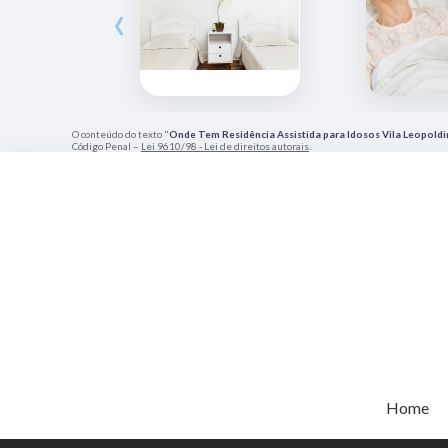
‹
O conteúdo do texto "
Onde Tem Residência Assistida para Idosos Vila Leopoldi
Código Penal –
Lei 9610/98 - Lei de direitos autorais
.
Home