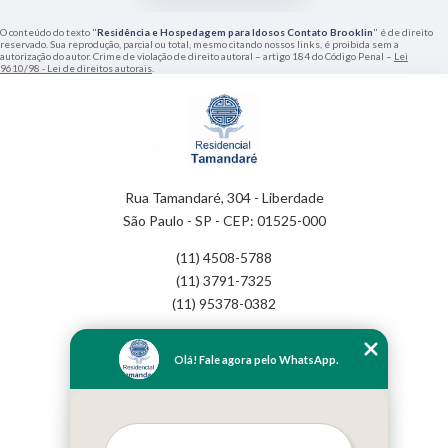
O conteúdo do texto "
Residência e Hospedagem para Idosos Contato Brooklin
" é de direito
reservado. Sua reprodução, parcial ou total, mesmo citando nossos links, é proibida sem a
autorização do autor. Crime de violação de direito autoral – artigo 184 do Código Penal –
Lei
9610/98 - Lei de direitos autorais
.
Rua Tamandaré, 304 - Liberdade
São Paulo - SP - CEP: 01525-000
(11) 4508-5788
(11) 3791-7325
(11) 95378-0382
Home
Olá! Fale agora pelo WhatsApp.
Empresa
Missão
Serviços
Contato