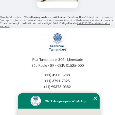
O conteúdo do texto "
Residência para Idosos Alzheimer Telefone Brás
" é de direito reservado.
Sua reprodução, parcial ou total, mesmo citando nossos links, é proibida sem a autorização do autor.
Crime de violação de direito autoral – artigo 184 do Código Penal –
Lei 9610/98 - Lei de direitos
autorais
.
Rua Tamandaré, 304 - Liberdade
São Paulo - SP - CEP: 01525-000
(11) 4508-5788
(11) 3791-7325
(11) 95378-0382
Home
Olá! Fale agora pelo WhatsApp.
Empresa
Missão
Serviços