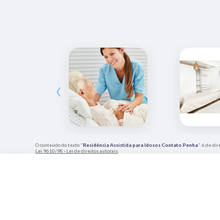
‹
O conteúdo do texto "
Residência Assistida para Idosos Contato Penha
" é de dir
Lei 9610/98 - Lei de direitos autorais
.