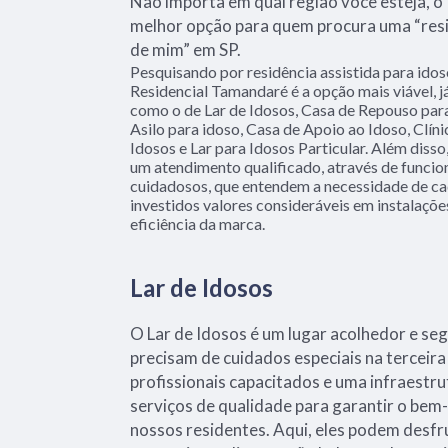
Não importa em qual região você esteja, o
melhor opção para quem procura uma “resi
de mim” em SP.
Pesquisando por residência assistida para ido
Residencial Tamandaré é a opção mais viável, já
como o de Lar de Idosos, Casa de Repouso par
Asilo para idoso, Casa de Apoio ao Idoso, Clíni
Idosos e Lar para Idosos Particular. Além dis
um atendimento qualificado, através de funcio
cuidadosos, que entendem a necessidade de c
investidos valores consideráveis em instalaçõ
eficiência da marca.
Lar de Idosos
O Lar de Idosos é um lugar acolhedor e se
precisam de cuidados especiais na terceir
profissionais capacitados e uma infraestr
serviços de qualidade para garantir o bem-
nossos residentes. Aqui, eles podem desfr