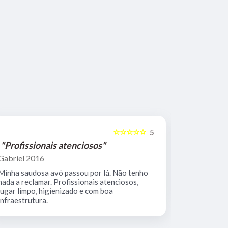
☆☆☆☆☆
5
"Profissionais atenciosos"
"Equipe 
Gabriel 2016
Mario Keoc
Minha saudosa avó passou por lá. Não tenho
Equipe comp
nada a reclamar. Profissionais atenciosos,
muito limpo
lugar limpo, higienizado e com boa
infraestrutura.