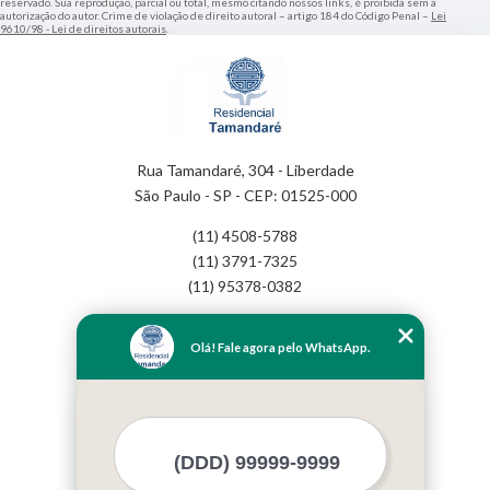
reservado. Sua reprodução, parcial ou total, mesmo citando nossos links, é proibida sem a
autorização do autor. Crime de violação de direito autoral – artigo 184 do Código Penal –
Lei
9610/98 - Lei de direitos autorais
.
Rua Tamandaré, 304 - Liberdade
São Paulo - SP - CEP: 01525-000
(11) 4508-5788
(11) 3791-7325
(11) 95378-0382
Home
Olá! Fale agora pelo WhatsApp.
Empresa
Missão
Serviços
Contato
Mapa do site
Mais Serviços