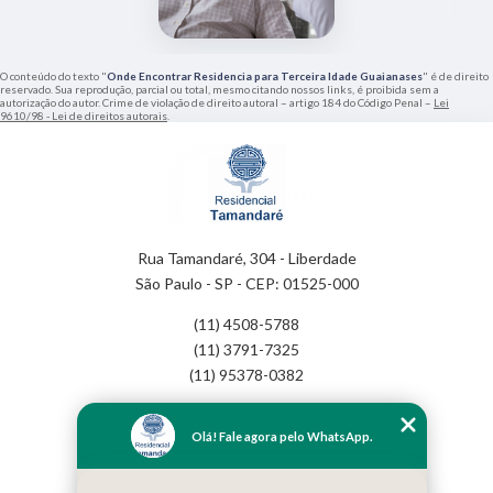
O conteúdo do texto "
Onde Encontrar Residencia para Terceira Idade Guaianases
" é de direito
reservado. Sua reprodução, parcial ou total, mesmo citando nossos links, é proibida sem a
autorização do autor. Crime de violação de direito autoral – artigo 184 do Código Penal –
Lei
9610/98 - Lei de direitos autorais
.
Rua Tamandaré, 304 - Liberdade
São Paulo - SP - CEP: 01525-000
(11) 4508-5788
(11) 3791-7325
(11) 95378-0382
Home
Olá! Fale agora pelo WhatsApp.
Empresa
Missão
Serviços