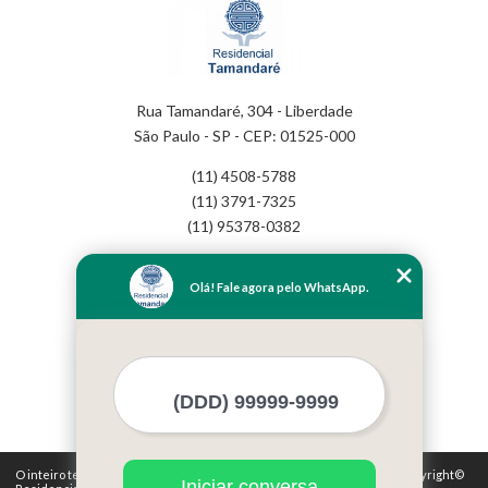
Rua Tamandaré, 304 - Liberdade
São Paulo - SP - CEP: 01525-000
(11) 4508-5788
(11) 3791-7325
(11) 95378-0382
Home
Olá! Fale agora pelo WhatsApp.
Empresa
Missão
Serviços
Contato
Mapa do site
Mais Serviços
O inteiro teor deste site está sujeito à proteção de direitos autorais. Copyright©
Iniciar conversa