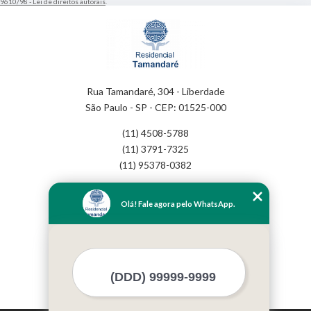
9610/98 - Lei de direitos autorais
.
Rua Tamandaré, 304 - Liberdade
São Paulo - SP - CEP: 01525-000
(11) 4508-5788
(11) 3791-7325
(11) 95378-0382
Home
Olá! Fale agora pelo WhatsApp.
Empresa
Missão
Serviços
Contato
Mapa do site
Mais Serviços