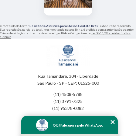
O conteúdo do texto "
Residência Assistida para Idosos Contato Brás
" é de direito reservado.
Sua reprodução, parcial ou total, mesmo citando nossos links, é proibida sem a autorização do autor.
Crime de violação de direito autoral – artigo 184 do Código Penal –
Lei 9610/98 - Lei de direitos
autorais
.
Rua Tamandaré, 304 - Liberdade
São Paulo - SP - CEP: 01525-000
(11) 4508-5788
(11) 3791-7325
(11) 95378-0382
Home
Olá! Fale agora pelo WhatsApp.
Empresa
Missão