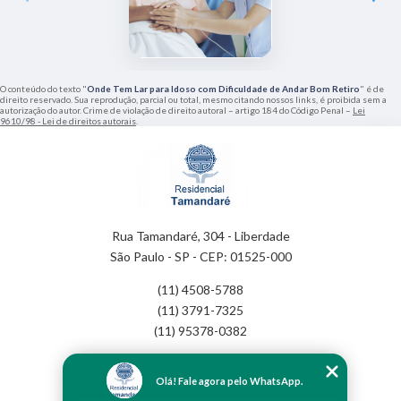
O conteúdo do texto "
Onde Tem Lar para Idoso com Dificuldade de Andar Bom Retiro
" é de
direito reservado. Sua reprodução, parcial ou total, mesmo citando nossos links, é proibida sem a
autorização do autor. Crime de violação de direito autoral – artigo 184 do Código Penal –
Lei
9610/98 - Lei de direitos autorais
.
Rua Tamandaré, 304 - Liberdade
São Paulo - SP - CEP: 01525-000
(11) 4508-5788
(11) 3791-7325
(11) 95378-0382
Home
Olá! Fale agora pelo WhatsApp.
Empresa